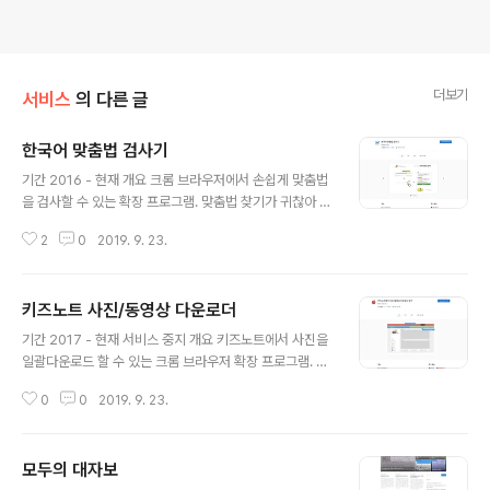
더보기
서비스
의 다른 글
한국어 맞춤법 검사기
글 내용
기간 2016 - 현재 개요 크롬 브라우저에서 손쉽게 맞춤법
을 검사할 수 있는 확장 프로그램. 맞춤법 찾기가 귀찮아 그
냥 넘어가게 되고 다시 틀리기를 반복하는 습관을 고치기
2
0
2019. 9. 23.
위해 만들었습니다. 2019년 7월 5,577명의 활성 사용자
가 있었는데 2021년 1월 현재 1만 명을 넘었습니다. 이용
방법 원하는 문구를 드레그하거나 직접 입력하여 즉시 맞
키즈노트 사진/동영상 다운로더
춤법을 확인할 수 있습니다. 관련 글 활성 사용자 100명을
글 내용
넘었을 때 썼던 글 활성 사용자 200명을 넘었을 때 썼던
기간 2017 - 현재 서비스 중지 개요 키즈노트에서 사진을
글 유튜브 데모 영상 크롬 웹스토어 링크 사용 기술 Front
일괄다운로드 할 수 있는 크롬 브라우저 확장 프로그램. 스
end - HTML/SCSS, Javascript Library - Bootstra
마트 알림장 ‘키즈노트(kidsnote.com)’의 사진과 동영상
p, JQuery 스크린샷
0
0
2019. 9. 23.
을 일괄 다운로드 받는 확장 프로그램입니다. 아이의 사진
과 동영상을 일일이 눌러 다운로드를 받는 불편함과 번거
로움을 줄이기 위해 만들었습니다. 동작 방식 사용자가 키
모두의 대자보
즈노트 웹사이트에 접속하면 좌측 이미지와 같이 파란색,
글 내용