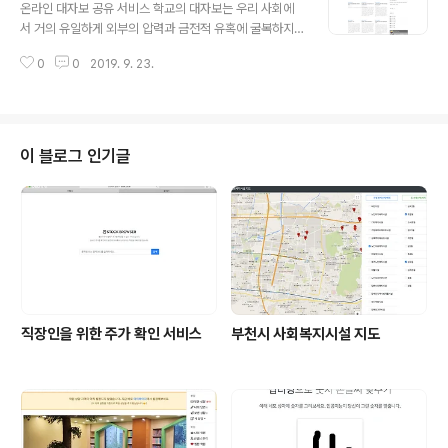
초록색 바 형태의 버튼이 추가되는데 로그인 후 이 버튼을
온라인 대자보 공유 서비스 학교의 대자보는 우리 사회에
누르면 키즈노트에 저장된 내 아이의 알림장과 앨범의 사
서 거의 유일하게 외부의 압력과 금전적 유혹에 굴복하지
진 페이지를 자동으로 파싱하여 zip 파일로 내려받게 해준
않고 스스로의 목소리를 내는 훌륭한 광장의 역할을 하고
다. 이용 방법 및 관련 글 제작후기 착한 키즈노트의 나쁜
0
0
2019. 9. 23.
있습니다. 때로는 편향적 의견에 다수의 반대 의견에 맞서
생각 프라이머 권도균 대표님의 코멘트 크롬 웹스토어 링
야 하기도 하며, 때로는 큰 사회적 공감대를 얻어 뉴스와 신
크 사용 기술 Frontend..
문 기사를 통해 더 큰 생각의 장을 만들어 내기도 합니다.
‘모두의 대자보’는 이런 대자보가 얼마나 큰 노력과 가치가
담겨 있는지 잘 알고 있습니다. 그래서 사진으로만 공유되
이 블로그 인기글
던 대자보를 검색 엔진을 통해서도 검색할 수 있도록 하자
고 생각했습니다. 그들의 생각이 더 널리 알려지게 하자. 함
부로 훼손되거나 비가 오면 찢겨 나가는 일회용이 아니라
영속적 가치를 지니며 어떻게 올바른 방법으로 사회를 한
발 더 앞으로 나가게 만드는지 보여..
직장인을 위한 주가 확인 서비스
부천시 사회복지시설 지도