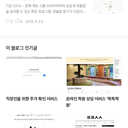
글 내용
초록색 바 형태의 버튼이 추가되는데 로그인 후 이 버튼을
기간 2016 - 현재 개요 크롬 브라우저에서 손쉽게 맞춤법
누르면 키즈노트에 저장된 내 아이의 알림장과 앨범의 사
을 검사할 수 있는 확장 프로그램. 맞춤법 찾기가 귀찮아 그
진 페이지를 자동으로 파싱하여 zip 파일로 내려받게 해준
냥 넘어가게 되고 다시 틀리기를 반복하는 습관을 고치기
다. 이용 방법 및 관련 글 제작후기 착한 키즈노트의 나쁜
2
0
2019. 9. 23.
위해 만들었습니다. 2019년 7월 5,577명의 활성 사용자
생각 프라이머 권도균 대표님의 코멘트 크롬 웹스토어 링
가 있었는데 2021년 1월 현재 1만 명을 넘었습니다. 이용
크 사용 기술 Frontend..
방법 원하는 문구를 드레그하거나 직접 입력하여 즉시 맞
춤법을 확인할 수 있습니다. 관련 글 활성 사용자 100명을
넘었을 때 썼던 글 활성 사용자 200명을 넘었을 때 썼던
이 블로그 인기글
글 유튜브 데모 영상 크롬 웹스토어 링크 사용 기술 Front
end - HTML/SCSS, Javascript Library - Bootstra
p, JQuery 스크린샷
직장인을 위한 주가 확인 서비스
온라인 학원 상담 서비스 '똑똑학
원'