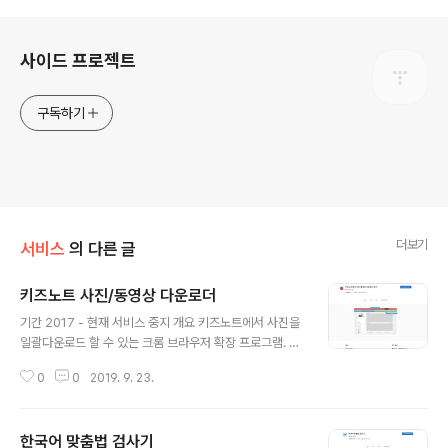
로그 정보
사이드 프로젝트
구독하기
더보기
서비스
의 다른 글
키즈노트 사진/동영상 다운로더
글 내용
기간 2017 - 현재 서비스 중지 개요 키즈노트에서 사진을
일괄다운로드 할 수 있는 크롬 브라우저 확장 프로그램. 스
마트 알림장 ‘키즈노트(kidsnote.com)’의 사진과 동영상
0
0
2019. 9. 23.
을 일괄 다운로드 받는 확장 프로그램입니다. 아이의 사진
과 동영상을 일일이 눌러 다운로드를 받는 불편함과 번거
로움을 줄이기 위해 만들었습니다. 동작 방식 사용자가 키
한국어 맞춤법 검사기
즈노트 웹사이트에 접속하면 좌측 이미지와 같이 파란색,