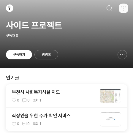
검색하기
티스토리
사이드 프로젝트
구독자
0
구독하기
방명록
신고하기 레이어
열기
인기글
부천시 사회복지시설 지도
0
0
조회
1
직장인을 위한 주가 확인 서비스
0
0
조회
1