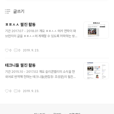
글쓰기
분류 전체보기
주요 글 목록
ㅍㅍㅅㅅ 필진 활동
글 내용
기간 2017.07 - 2018.01 개요 ㅍㅍㅅㅅ 에서 연락이 와
브런치의 글을 ㅍㅍㅅㅅ에 게재할 수 있도록 허락하는 방
식으로 필진활동을 했었습니다. 지금은 브런치를 없애고
개인 워드프레스 블로그 운영으로 바꾸어서 ㅍㅍㅅㅅ에는
작성시간
0
0
2019. 9. 23.
더 글이 올라가지 않지 않을까 생각합니다. 이용 방법 방문
해보기 스크린샷
테크니들 필진 활동
글 내용
기간 2015.10 - 2017.02 개요 실리콘밸리의 소식을 한
국어로 번역해 전하는 테크니들(편집장: 조성문)의 필진으
로 활동했었습니다. 총 117개의 글이 발행되었고 zum.co
m의 허브줌에 함께 게재되기도 했습니다. 여기에서 관련
작성시간
0
0
2019. 9. 23.
활동에 대한 더 자세한 내용을 읽어보실 수 있습니다. 이용
방법 테크니들에 지금까지 쓴 글 보기 허브줌(hubzum)에
게재된 글 보기 스크린샷
의안내